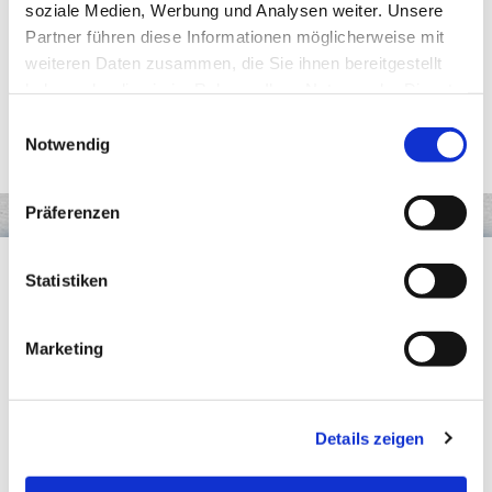
soziale Medien, Werbung und Analysen weiter. Unsere
Partner führen diese Informationen möglicherweise mit
Bitte vorab Termin vereinbaren
weiteren Daten zusammen, die Sie ihnen bereitgestellt
haben oder die sie im Rahmen Ihrer Nutzung der Dienste
Montag - Freitag
08:00 - 12:00
gesammelt haben.
13:30 - 17:00
Einwilligungsauswahl
Notwendig
Präferenzen
Statistiken
Marketing
Details zeigen